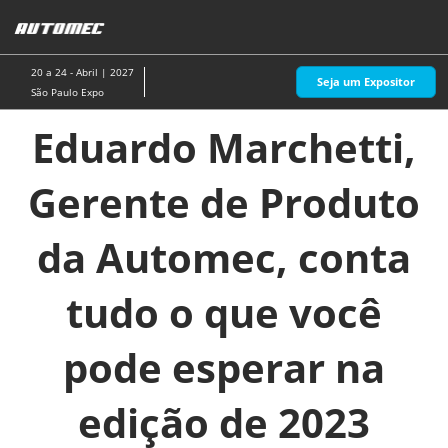
Pular
A
para
p
o
d
20 a 24 - Abril | 2027
Seja um Expositor
conteúdo
n
São Paulo Expo
Eduardo Marchetti,
Gerente de Produto
da Automec, conta
tudo o que você
pode esperar na
edição de 2023