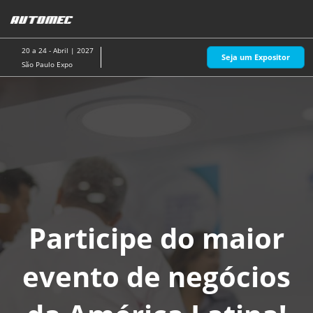
Pular
A
para
p
o
d
20 a 24 - Abril | 2027
Seja um Expositor
conteúdo
n
São Paulo Expo
Participe do maior
evento de negócios