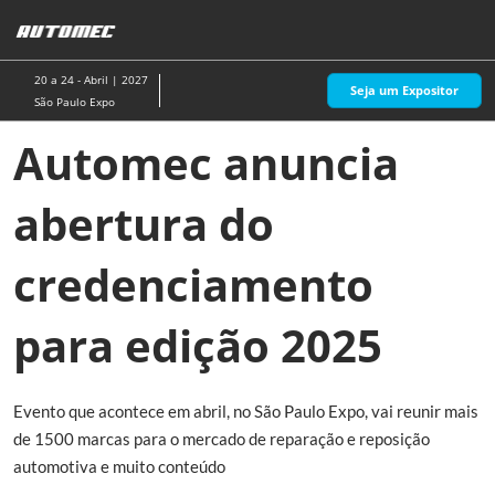
Pular
A
para
p
o
d
20 a 24 - Abril | 2027
Seja um Expositor
conteúdo
n
São Paulo Expo
Automec anuncia
abertura do
credenciamento
para edição 2025
Evento que acontece em abril, no São Paulo Expo, vai reunir mais
de 1500 marcas para o mercado de reparação e reposição
automotiva e muito conteúdo