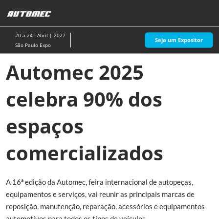
Pular
A
para
p
o
d
20 a 24 - Abril | 2027
Seja um Expositor
conteúdo
n
São Paulo Expo
Automec 2025
celebra 90% dos
espaços
comercializados
A 16ª edição da Automec, feira internacional de autopeças,
equipamentos e serviços, vai reunir as principais marcas de
reposição, manutenção, reparação, acessórios e equipamentos
automotivos para todos os tipos de veículos.