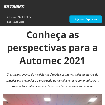
Pular
A
para
p
o
d
20 a 24 - Abril | 2027
Seja um Expositor
conteúdo
n
São Paulo Expo
Conheça as
perspectivas para a
Automec 2021
O principal evento de negócios da América Latina vai além da mostra de
soluções para reposição e reparação automotiva e serve como palco para
inspiração, conhecimento e disseminação de tendências do setor.