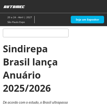
Pular
A
para
p
o
d
20 a 24 - Abril | 2027
Seja um Expositor
conteúdo
n
São Paulo Expo
Pesquisa
Sindirepa
Brasil lança
Anuário
2025/2026
De acordo com o estudo, o Brasil ultrapassa