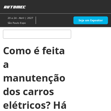
Pular
A
para
p
o
d
20 a 24 - Abril | 2027
Seja um Expositor
conteúdo
n
São Paulo Expo
Pesquisa
Como é feita
a
manutenção
dos carros
elétricos? Há