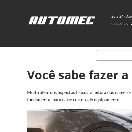
Pular
para
20 a 24 - Abr
o
São Paulo E
conteúdo
Você sabe fazer a
Muito além dos aspectos físicos, a leitura dos número
fundamental para o uso correto do equipamento.