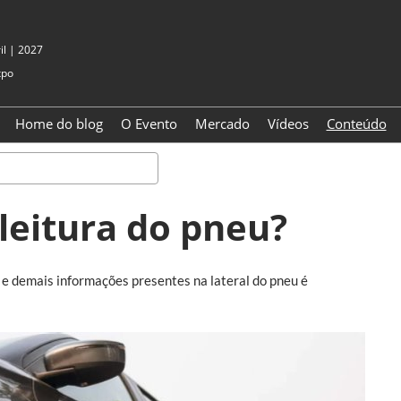
il | 2027
xpo
Home do blog
O Evento
Mercado
Vídeos
Conteúdo
Pesquisa
 leitura do pneu?
s e demais informações presentes na lateral do pneu é