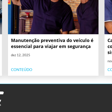
Manutenção preventiva do veículo é
C
essencial para viajar em segurança
c
s
dez 12, 2025
no
CONTEÚDO
C