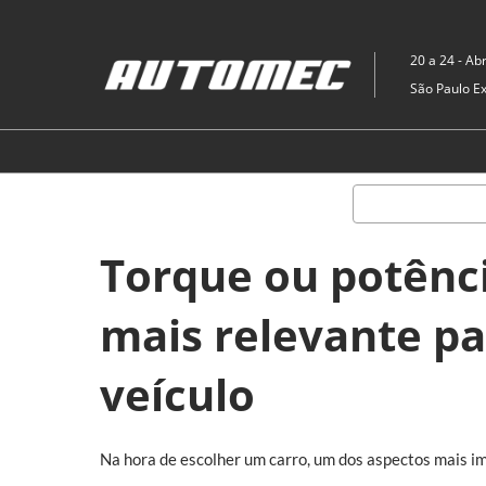
Pular
para
20 a 24 - Abr
o
São Paulo E
conteúdo
Torque ou potênci
mais relevante p
veículo
Na hora de escolher um carro, um dos aspectos mais 