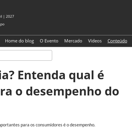
il | 2027
xpo
Home do blog
O Evento
Mercado
Vídeos
Conteúdo
Pesquisa
a? Entenda qual é
ara o desempenho do
importantes para os consumidores é o desempenho.