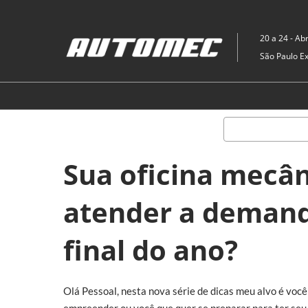
Pular
para
20 a 24 - Abr
o
São Paulo E
conteúdo
Sua oficina mecâ
atender a demand
final do ano?
Olá Pessoal, nesta nova série de dicas meu alvo é você