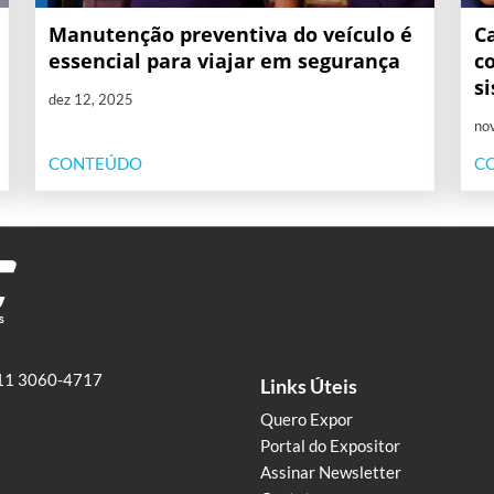
Manutenção preventiva do veículo é
C
essencial para viajar em segurança
c
s
dez 12, 2025
no
CONTEÚDO
C
11 3060-4717
Links Úteis
Quero Expor
Portal do Expositor
Assinar Newsletter