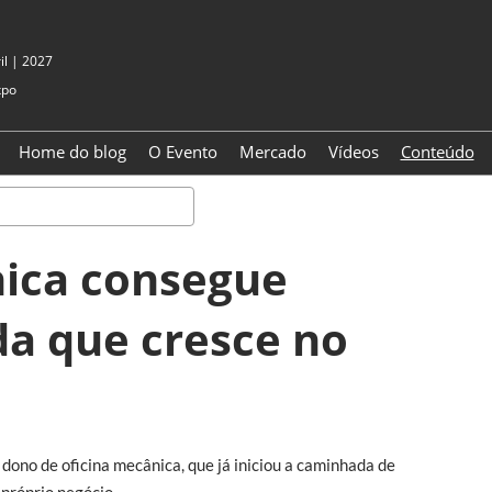
il | 2027
xpo
Home do blog
O Evento
Mercado
Vídeos
Conteúdo
Pesquisa
nica consegue
a que cresce no
 dono de oficina mecânica, que já iniciou a caminhada de