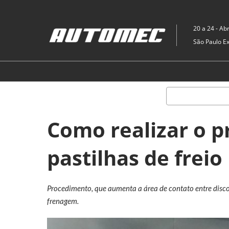
Pular
para
20 a 24 - Abr
o
São Paulo E
conteúdo
Como realizar o 
pastilhas de freio
Procedimento, que aumenta a área de contato entre disco 
frenagem.