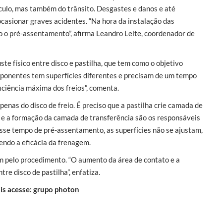
culo, mas também do trânsito. Desgastes e danos e até
asionar graves acidentes. “Na hora da instalação das
o o pré-assentamento”, afirma Leandro Leite, coordenador de
te físico entre disco e pastilha, que tem como o objetivo
ponentes tem superfícies diferentes e precisam de um tempo
ficiência máxima dos freios”, comenta.
as do disco de freio. É preciso que a pastilha crie camada de
ha e a formação da camada de transferência são os responsáveis
m esse tempo de pré-assentamento, as superfícies não se ajustam,
ndo a eficácia da frenagem.
m pelo procedimento. “O aumento da área de contato e a
re disco de pastilha”, enfatiza.
is acesse:
grupo photon