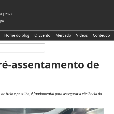
il | 2027
xpo
Home do blog
O Evento
Mercado
Vídeos
Conteúdo
Pesquisa
pré-assentamento de
de freio e pastilha, é fundamental para assegurar a eficiência da