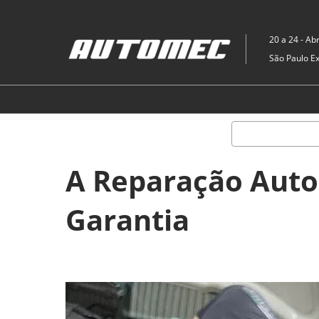
Pular
para
20 a 24 - Abr
o
São Paulo E
conteúdo
A Reparação Auto
Garantia