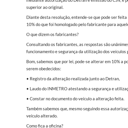
mediante autorização do Detran e emissão do CSV, é 
superior ao original.
Diante desta resolução, entende-se que pode ser feita 
10% do que foi homologado pelo fabricante para aquel
O que dizem os fabricantes?
Consultando os fabricantes, as respostas são unânime
funcionamento e segurança da utilização dos veículos p
Bom, sabemos que por lei, pode-se alterar em 10% a po
serem obedecidos:
• Registro da alteração realizada junto ao Detran,
• Laudo do INMETRO atestando a segurança e utilizaçã
• Constar no documento do veículo a alteração feita.
Também sabemos que, mesmo seguindo essa autorização,
veículo alterado.
Como fica a oficina?