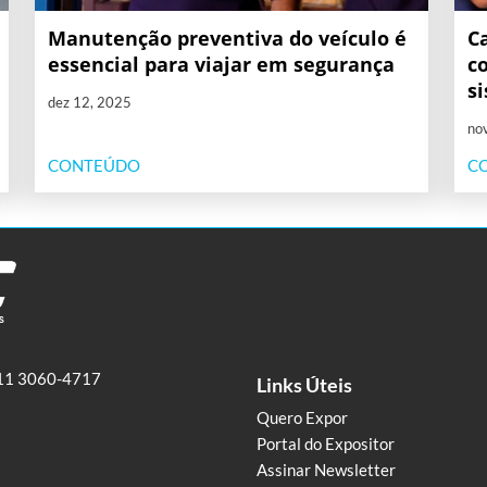
Manutenção preventiva do veículo é
C
essencial para viajar em segurança
c
s
dez 12, 2025
no
CONTEÚDO
C
11 3060-4717
Links Úteis
Quero Expor
Portal do Expositor
Assinar Newsletter