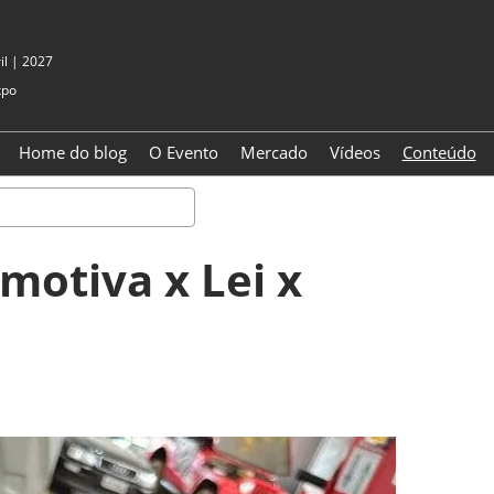
il | 2027
xpo
Home do blog
O Evento
Mercado
Vídeos
Conteúdo
Pesquisa
motiva x Lei x