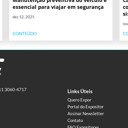
Manutenção preventiva do veículo é
C
essencial para viajar em segurança
c
s
dez 12, 2025
no
CONTEÚDO
C
11 3060-4717
Links Úteis
Quero Expor
Portal do Expositor
Assinar Newsletter
Contato
FAQ Expositores