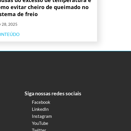
ausas do excesso de temperatura e
omo evitar cheiro de queimado no
istema de freio
v 28, 2025
ONTEÚDO
Siga nossas redes sociais
Facebook
LinkedIn
Instagram
YouTube
Twitter