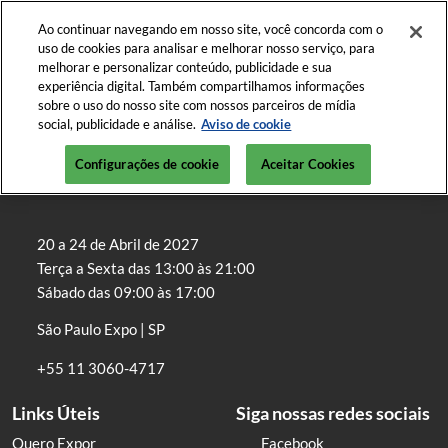
Pular
A
Ao continuar navegando em nosso site, você concorda com o
para
p
uso de cookies para analisar e melhorar nosso serviço, para
o
d
melhorar e personalizar conteúdo, publicidade e sua
20 a 24 - Abril | 2027
Seja um Expositor
conteúdo
experiência digital. Também compartilhamos informações
n
São Paulo Expo
sobre o uso do nosso site com nossos parceiros de mídia
social, publicidade e análise.
Aviso de cookie
Configurações de cookie
Aceitar Cookies
20 a 24 de Abril de 2027
Terça a Sexta das 13:00 às 21:00
Sábado das 09:00 às 17:00
São Paulo Expo | SP
+55 11 3060-4717
Links Úteis
Siga nossas redes sociais
Quero Expor
Facebook