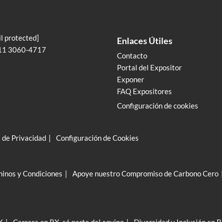
l protected]
Enlaces Útiles
11 3060-4717
Contacto
Portal del Expositor
Exponer
FAQ Expositores
Configuración de cookies
a de Privacidad
Configuración de Cookies
inos y Condiciones
Apoye nuestro Compromiso de Carbono Cero
X
Carrera en RX, sé parte del equipo
Diversidad y Inclusión en 